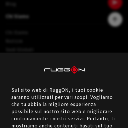
Blog
Chi Siamo
Chi Siamo
Notizie
Sedi Globali
Carriere
Supporto
eRMA
Sul sito web di RuggON, i tuoi cookie
FAQ
saranno utilizzati per vari scopi. Vogliamo
Registrazione Prodotto
che tu abbia la migliore esperienza
possibile sul nostro sito web e migliorare
Download
continuamente i nostri servizi. Pertanto, ti
Portale Partner
mostriamo anche contenuti basati sul tuo