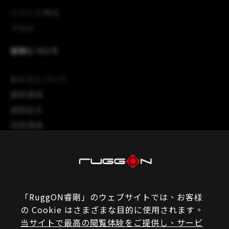
イベント申込
ブログ
睿剛について
私たちについて
最新情報
睿剛拠点
採用情報
サービスサポート
eRMA
よくある質問（FAQ）
「RuggON睿剛」のウェブサイトでは、お客様
製品登録
の Cookie はさまざまな目的に使用されます。
当サイトで最高の閲覧体験をご提供し、サービ
ファイルダウンロード