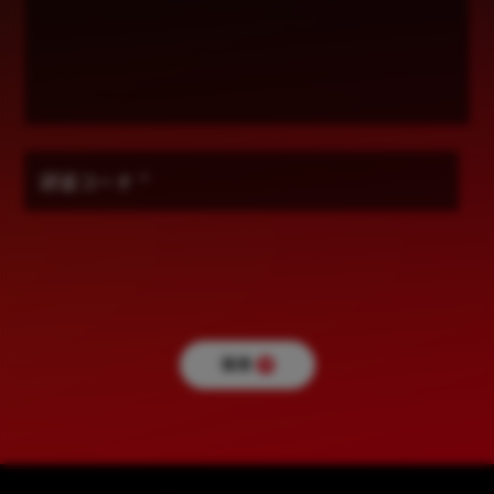
認証コード
*
送信