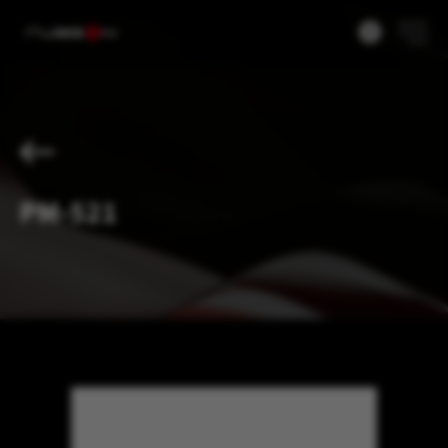
産業応用
製品
リソースセンター
PM-521
睿剛について
サービスサポート