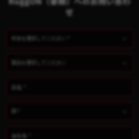
RuggON（睿剛）へのお問い合わ
せ
氏名
*
会社名
*