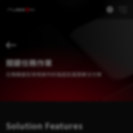
產業應用
產品
資源中心
關鍵任務作業
關於睿剛
任務關鍵型現場操作的強固型運算解決方案
服務支援
Solution Features