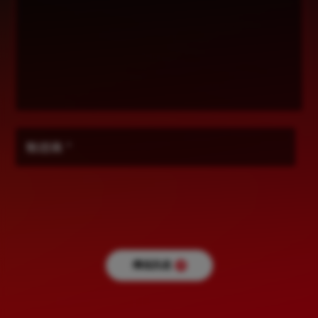
驗證碼
*
傳送訊息