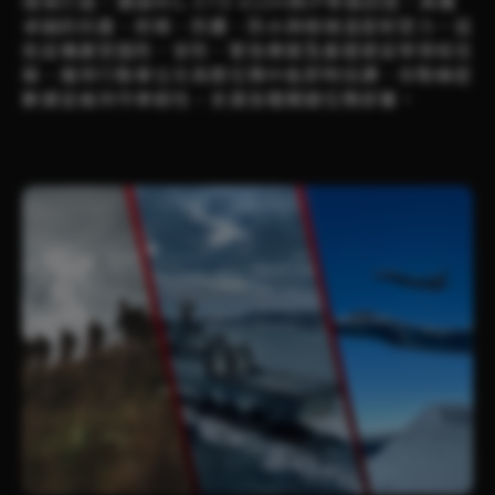
環境打造，通過MIL-STD-810H與IP等級認證，具備
卓越的抗震、耐振、防塵、防水與極端溫度耐受力。這
些設備廣受國防、安防、緊急應變及基礎建設等領域信
賴，確保行動單位在高壓任務中能即時協調、存取機密
數據並維持作業韌性，支援各種關鍵任務部署。