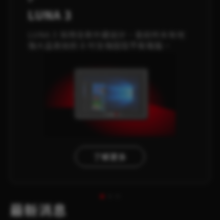
LUNA 3
LUNA 3 採用全新外觀設計，是前所未有地
強大且高效的 8 吋全強固型平板電腦。
了解更多
最新消息